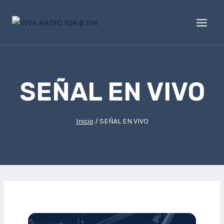
Saltar
al
contenido
SEÑAL EN VIVO
Inicio
/
SEÑAL EN VIVO