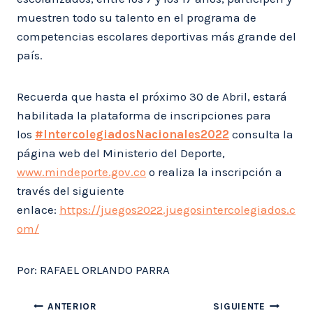
muestren todo su talento en el programa de
competencias escolares deportivas más grande del
país.
Recuerda que hasta el próximo 30 de Abril, estará
habilitada la plataforma de inscripciones para
los
#IntercolegiadosNacionales2022
consulta la
página web del Ministerio del Deporte,
www.mindeporte.gov.co
o realiza la inscripción a
través del siguiente
enlace:
https://juegos2022.juegosintercolegiados.c
om/
Por: RAFAEL ORLANDO PARRA
Navegación
ANTERIOR
SIGUIENTE