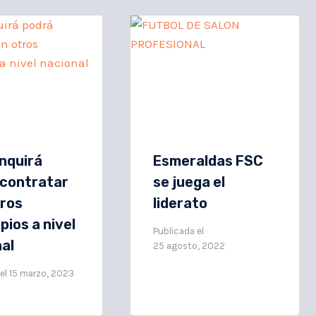
nquirá
Esmeraldas FSC
 contratar
se juega el
tros
liderato
pios a nivel
Publicada el
al
25 agosto, 2022
el
15 marzo, 2023