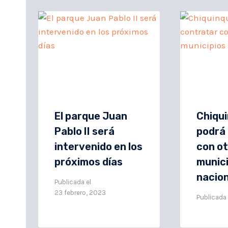
El parque Juan
Chiqui
Pablo II será
podrá
intervenido en los
con o
próximos días
munici
nacion
Publicada el
23 febrero, 2023
Publicada 