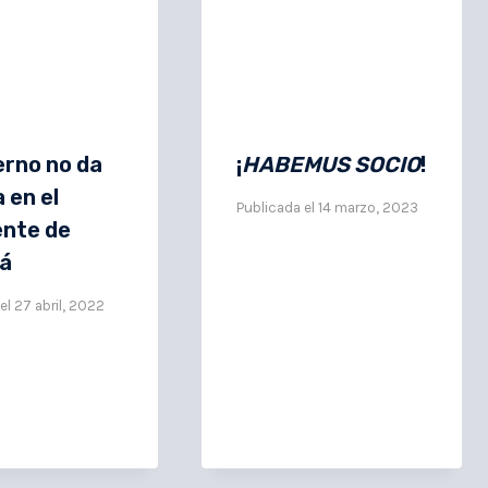
ierno no da
¡
HABEMUS SOCIO
!
 en el
Publicada el
14 marzo, 2023
ente de
á
el
27 abril, 2022