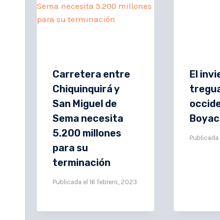
Carretera entre
El inv
Chiquinquirá y
tregua
San Miguel de
occid
Sema necesita
Boyac
5.200 millones
Publicada 
para su
terminación
Publicada el
16 febrero, 2023