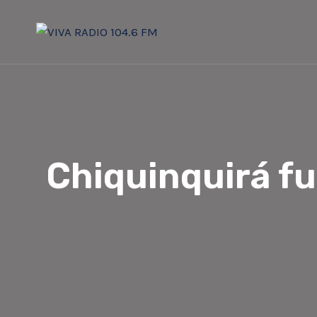
Saltar
al
contenido
Chiquinquirá fu