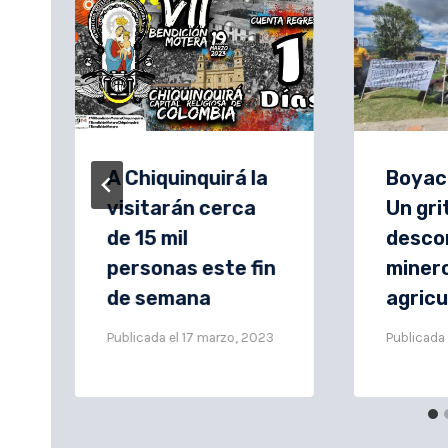
A Chiquinquirá la
Boyacá
visitarán cerca
Un gri
de 15 mil
desco
personas este fin
minero
de semana
agricu
Publicada el
17 marzo, 2023
Publicada 